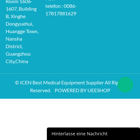
Room 1606-
telefon : 0086-
1607, Building
17817881629
B, Xinghe
Dongyuehui,
Huangge Town,
Nansha
District,
Guangzhou
City,China
© ICEN Best Medical Equipment Supplier All Rights
Reserved.
POWERED BY UEESHOP
Hinterlasse eine Nachricht