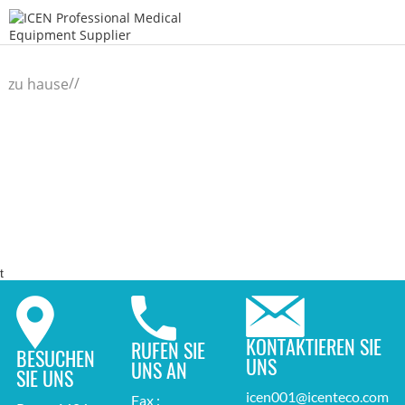
/
/
zu hause
t
KONTAKTIEREN SIE
RUFEN SIE
BESUCHEN
UNS
UNS AN
SIE UNS
icen001@icenteco.com
Fax :