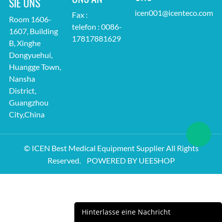
SIE UNS
icen001@icenteco.com
Fax :
Room 1606-
telefon : 0086-
1607, Building
17817881629
B, Xinghe
Dongyuehui,
Huangge Town,
Nansha
District,
Guangzhou
City,China
© ICEN Best Medical Equipment Supplier All Rights
Reserved.
POWERED BY UEESHOP
Hinterlasse eine Nachricht