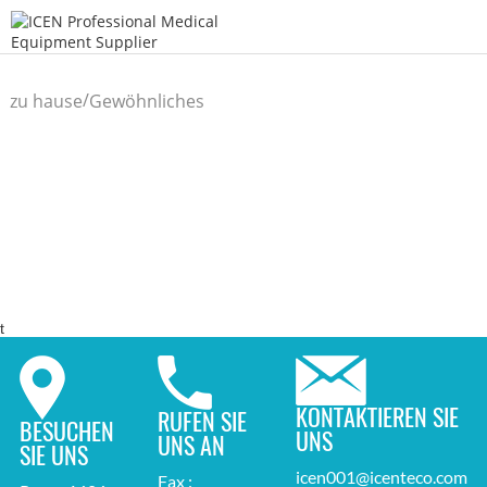
/
zu hause
Gewöhnliches
/
Diagnoseinstrument
t
KONTAKTIEREN SIE
RUFEN SIE
BESUCHEN
UNS
UNS AN
SIE UNS
icen001@icenteco.com
Fax :