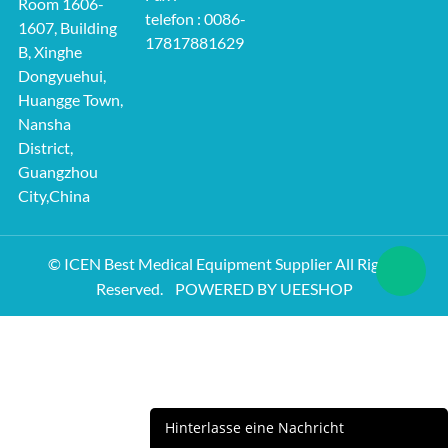
Room 1606-
telefon : 0086-
1607, Building
17817881629
B, Xinghe
Dongyuehui,
Huangge Town,
Nansha
District,
Guangzhou
City,China
© ICEN Best Medical Equipment Supplier All Rights
Reserved.
POWERED BY UEESHOP
Hinterlasse eine Nachricht