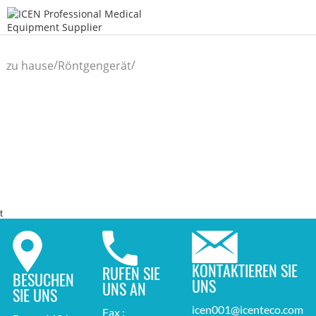
/
/
zu hause
Röntgengerät
t
KONTAKTIEREN SIE
RUFEN SIE
BESUCHEN
UNS
UNS AN
SIE UNS
icen001@icenteco.com
Fax :