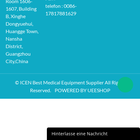
Room 1606-
telefon : 0086-
1607, Building
17817881629
B, Xinghe
Dongyuehui,
Huangge Town,
Nansha
District,
Guangzhou
City,China
© ICEN Best Medical Equipment Supplier All Rights
Reserved.
POWERED BY UEESHOP
Hinterlasse eine Nachricht