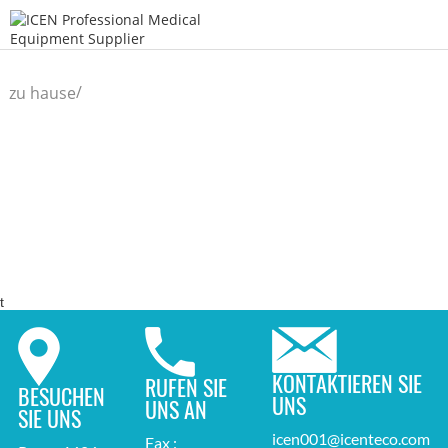
/
zu hause
t
KONTAKTIEREN SIE
RUFEN SIE
BESUCHEN
UNS
UNS AN
SIE UNS
icen001@icenteco.com
Fax :