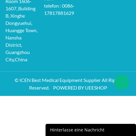
Room 1606-
telefon : 0086-
1607, Building
17817881629
B, Xinghe
Dongyuehui,
Huangge Town,
Nansha
District,
Guangzhou
City,China
© ICEN Best Medical Equipment Supplier All Rights
Reserved.
POWERED BY UEESHOP
Hinterlasse eine Nachricht