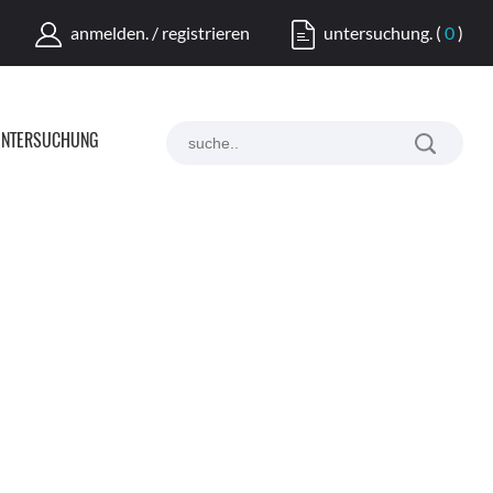
anmelden. / registrieren
untersuchung.
(
0
)
NTERSUCHUNG