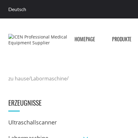
Deutsch
HOMEPAGE
PRODUKTE
/
/
zu hause
Labormaschine
ERZEUGNISSE
Ultraschallscanner