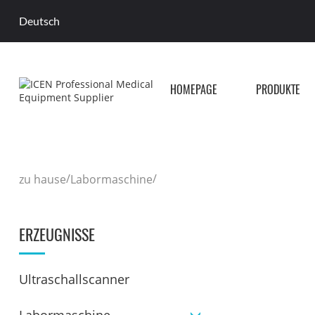
Deutsch
HOMEPAGE
PRODUKTE
/
/
zu hause
Labormaschine
ERZEUGNISSE
Ultraschallscanner