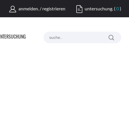
anmelden. / registrieren
untersuchung.
(
0
)
NTERSUCHUNG