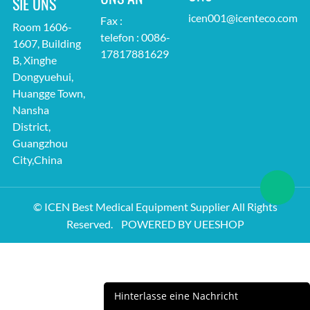
SIE UNS
icen001@icenteco.com
Fax :
Room 1606-
telefon : 0086-
1607, Building
17817881629
B, Xinghe
Dongyuehui,
Huangge Town,
Nansha
District,
Guangzhou
City,China
© ICEN Best Medical Equipment Supplier All Rights
Reserved.
POWERED BY UEESHOP
Hinterlasse eine Nachricht