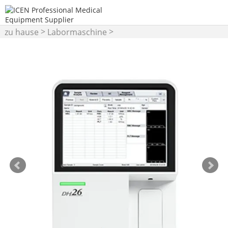
>
>
zu hause
Labormaschine